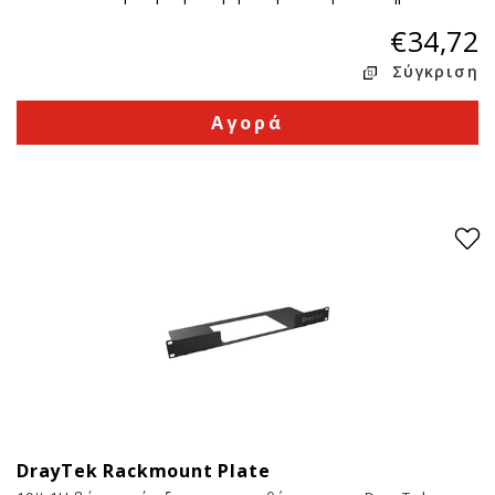
€34,72
Σύγκριση
Αγορά
DrayTek Rackmount Plate
6