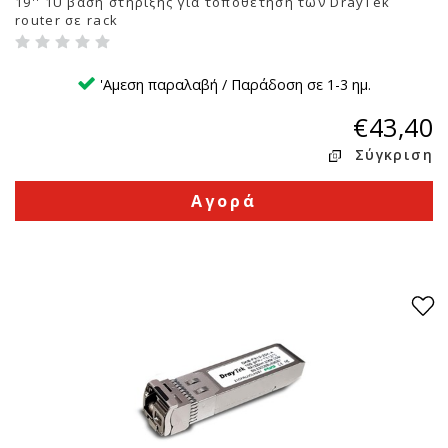
19'' 1U βάση στήριξης για τοποθέτηση των DrayTek
router σε rack
'Αμεση παραλαβή / Παράδοση σε 1-3 ημ.
€43,40
Σύγκριση
Αγορά