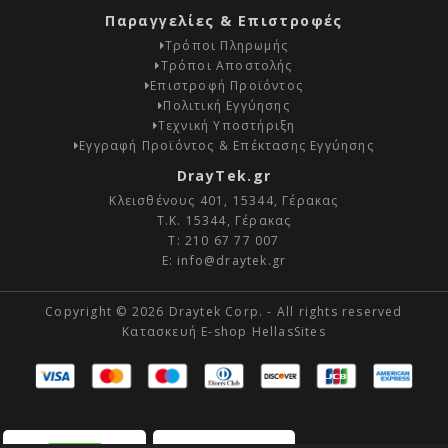
Παραγγελίες & Επιστροφές
Τρόποι Πληρωμής
Τρόποι Αποστολής
Επιστροφή Προϊόντος
Πολιτική Εγγύησης
Τεχνική Υποστήριξη
Εγγραφή Προϊόντος & Επέκτασης Εγγύησης
DrayTek.gr
Κλεισθένους 401, 15344, Γέρακας
Τ.Κ. 15344, Γέρακας
Τ:
210 67 77 007
E:
info@draytek.gr
Copyright © 2026 Draytek Corp. - All rights reserved
Κατασκευή E-shop HellasSites