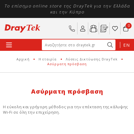
Το επίσημο online store της DrayTek για την Ελλάδα
και την Κύπρο
0
EN
Αρχική
Η εταιρία
Λύσεις Δικτύωσης DrayTek
Ασύρματη πρόσβαση
Ασύρματη πρόσβαση
Η εύκολη και γρήγορη μέθοδος για την επέκταση της κάλυψης
Wi-Fi σε όλη την επιχείρηση.