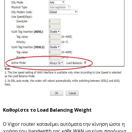
Καθορίστε το Load Balancing Weight
Ο Vigor router κατανέμει αυτόματα την κίνηση ώστε η
χρήση του bandwidth της κάθε WAN να είναι παρόμοια.