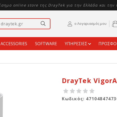
ίσημο online store της DrayTek για την Ελλάδα και την
ο Λογαριασμός μου
ACCESSORIES
SOFTWARE
ΥΠΗΡΕΣΙΕΣ
ΠΡΟΣΦΟ
DrayTek VigorA
Κωδικός: 47104847473