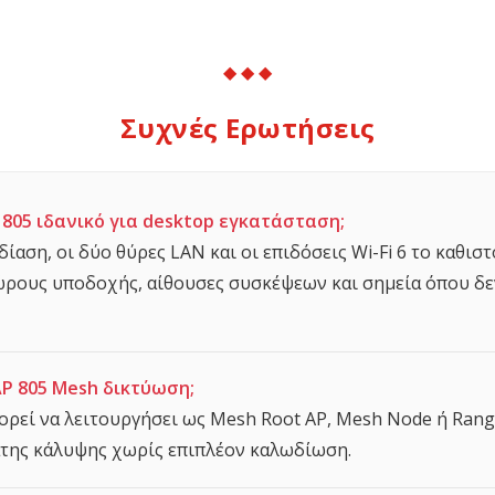
◆ ◆ ◆
Συχνές Ερωτήσεις
P 805 ιδανικό για desktop εγκατάσταση;
δίαση, οι δύο θύρες LAN και οι επιδόσεις Wi-Fi 6 το καθιστ
ώρους υποδοχής, αίθουσες συσκέψεων και σημεία όπου δεν
AP 805 Mesh δικτύωση;
πορεί να λειτουργήσει ως Mesh Root AP, Mesh Node ή Rang
ατης κάλυψης χωρίς επιπλέον καλωδίωση.