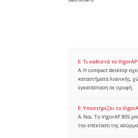
Ε: Τι καθιστά το VigorA
Α: Η compact desktop σχε
καταστήματα λιανικής, χ
εγκατάσταση σε οροφή.
Ε: Υποστηρίζει το Vigor
Α: Ναι. Το VigorAP 805 μ
την επέκταση της ασύρμ