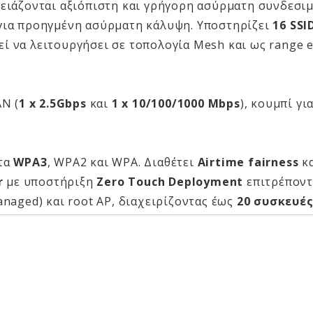
ειάζονται αξιόπιστη και γρήγορη ασύρματη συνδεσιμό
ια προηγμένη ασύρματη κάλυψη. Υποστηρίζει
16 SSI
εί να λειτουργήσει σε τοπολογία Mesh και ως range 
AN (
1 x 2.5Gbps
και
1 x 10/100/1000 Mbps
), κουμπί γ
 τα
WPA3
, WPA2 και WPA. Διαθέτει
Airtime fairness
κ
r
με υποστήριξη
Zero Touch Deployment
επιτρέποντα
anaged) και root AP, διαχειρίζοντας έως
20 συσκευέ