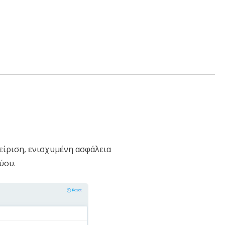
είριση, ενισχυμένη ασφάλεια
ύου.