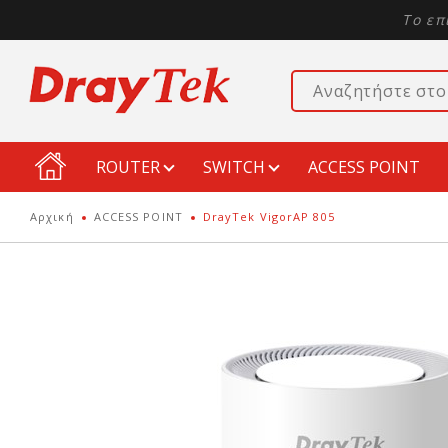
Το επ
ROUTER
SWITCH
ACCESS POINT
Αρχική
ACCESS POINT
DrayTek VigorAP 805