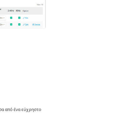
σα από ένα εύχρηστο