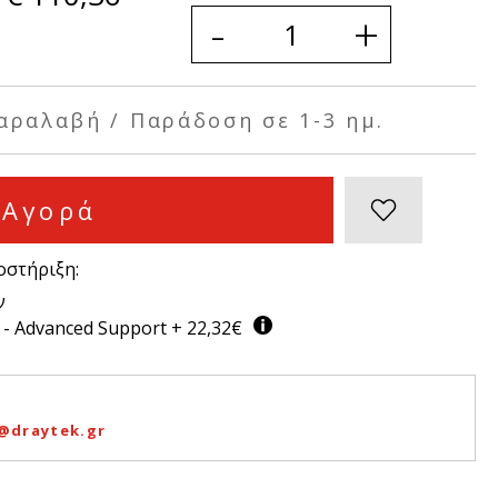
-
+
αραλαβή / Παράδοση σε 1-3 ημ.
Αγορά
οστήριξη:
ν
 - Advanced Support + 22,32€
@draytek.gr