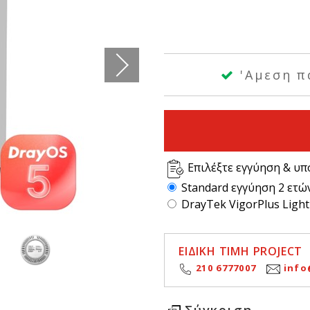
'Αμεση π
Επιλέξτε εγγύηση & υπ
Standard εγγύηση 2 ετώ
DrayTek VigorPlus Light
ΕΙΔΙΚΗ ΤΙΜΗ PROJECT
210 6777007
info
Σύγκριση