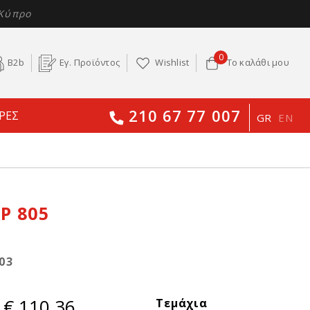
 Κύπρο
0
B2b
Εγ. Προϊόντος
Wishlist
Το καλάθι μου
210 67 77 007
ΡΕΣ
GR
EN
P 805
03
€ 110,36
Τεμάχια