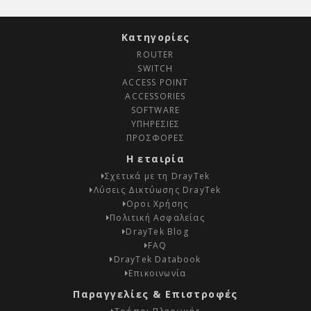
Κατηγορίες
ROUTER
SWITCH
ACCESS POINT
ACCESSORIES
SOFTWARE
ΥΠΗΡΕΣΙΕΣ
ΠΡΟΣΦΟΡΕΣ
Η εταιρία
Σχετικά με τη DrayTek
Λύσεις Δικτύωσης DrayTek
Οροι Χρήσης
Πολιτική Ασφαλείας
DrayTek Blog
FAQ
DrayTek Databook
Επικοινωνία
Παραγγελίες & Επιστροφές