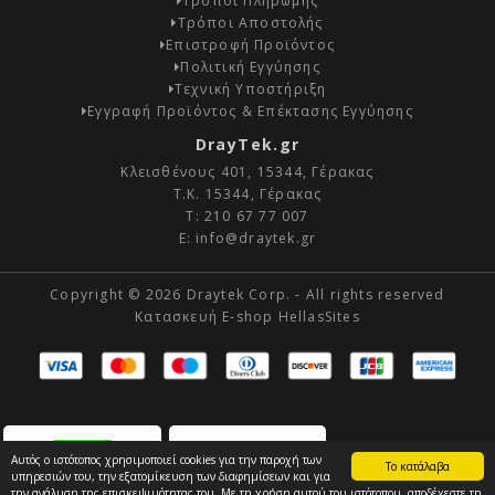
Τρόποι Πληρωμής
Τρόποι Αποστολής
Επιστροφή Προϊόντος
Πολιτική Εγγύησης
Τεχνική Υποστήριξη
Εγγραφή Προϊόντος & Επέκτασης Εγγύησης
DrayTek.gr
Κλεισθένους 401, 15344, Γέρακας
Τ.Κ. 15344, Γέρακας
Τ:
210 67 77 007
E:
info@draytek.gr
Copyright © 2026 Draytek Corp. - All rights reserved
Κατασκευή E-shop HellasSites
Αυτός ο ιστότοπος χρησιμοποιεί cookies για την παροχή των
Το κατάλαβα
υπηρεσιών του, την εξατομίκευση των διαφημίσεων και για
την ανάλυση της επισκεψιμότητας του. Με τη χρήση αυτού του ιστότοπου, αποδέχεστε τη