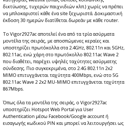
δικτύωσης, τυχερών παιχνιδιών κλπ.) χωρίς να πρέπει
να μπλοκαριστεί κάθε ένα site ξεχωριστά. Δοκιμαστική
έκδοση 30 ημερών διατίθεται δωρεάν με κάθε router.
Το Vigor2927ac αποτελεί ένα από τα τρία ασύρματα
μοντέλα της σειράς, με αποσπώμενες κεραίες και
υποστηρίζει πρωτόκολλα στα 2.4GHz, 802.11n και 5GHz,
802.11ac, ενώ χάρη στο πρωτόκολλο 802.11ac Wave 2
που διαθέτει, παρέχει υψηλές ταχύτητες ασύρματης
σύνδεσης. Πιο συγκεκριμένα, στο 2.4G 802.11n 2x2
MIMO επιτυγχάνεται ταχύτητα 400Mbps, ενώ στο 5G
802.11ac Wave 2 2x2 MU-MIMO επιτυγχάνεται ταχύτητα
867Mbps.
Όπως όλα τα μοντέλα της σειράς, ο Vigor2927ac
υποστηρίζει Hotspot Web Portal για User
Authentication μέσω Facebook/Google account ή
εισαγωγής κωδικού PIN και μπορεί να λειτουργήσει ως