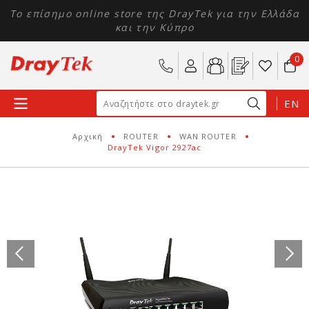
Το επίσημο online store της DrayTek για την Ελλάδα
και την Κύπρο
0
EN
Αρχική
ROUTER
WAN ROUTER
DrayTek Vigor 2927ac