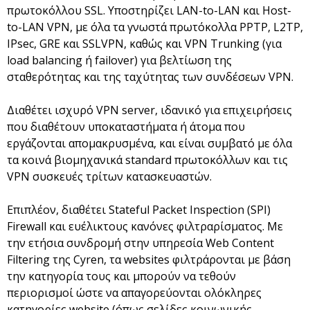
πρωτοκόλλου SSL. Υποστηρίζει LAN-to-LAN και Host-
to-LAN VPN, με όλα τα γνωστά πρωτόκολλα PPTP, L2TP,
IPsec, GRE και SSLVPN, καθώς και VPN Trunking (για
load balancing ή failover) για βελτίωση της
σταθερότητας και της ταχύτητας των συνδέσεων VPN.
Διαθέτει ισχυρό VPN server, ιδανικό για επιχειρήσεις
που διαθέτουν υποκαταστήματα ή άτομα που
εργάζονται απομακρυσμένα, και είναι συμβατό με όλα
τα κοινά βιομηχανικά standard πρωτοκόλλων και τις
VPN συσκευές τρίτων κατασκευαστών.
Επιπλέον, διαθέτει Stateful Packet Inspection (SPI)
Firewall και ευέλικτους κανόνες φιλτραρίσματος. Με
την ετήσια συνδρομή στην υπηρεσία Web Content
Filtering της Cyren, τα websites φιλτράρονται με βάση
την κατηγορία τους και μπορούν να τεθούν
περιορισμοί ώστε να απαγορεύονται ολόκληρες
κατηγορίες website (όπως σελίδες κοινωνικής